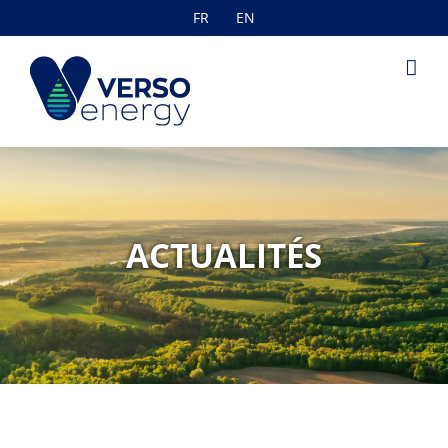
Passer
FR
EN
au
contenu
ACTUALITÉS